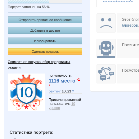
Портрет заполнен на 56 %
Irinabzina
Kathrin
Этот блог
Отправить приватное сообщение
блогеров
.
Добавить в друзья
Игнорировать
Shark1
Solar cel
Посетит
Сделать подарок
Совместная покупка: сбор предоплаты,
раздачи
podkova
rainwol
Посмотре
популярность:
-1
1116 место
↓
рейтинг
10823
?
Бродяга ветер
Деловая б
Привилегированный
пользователь
10
уровня
Л А Н С А
Лёлик 3
Статистика портрета: