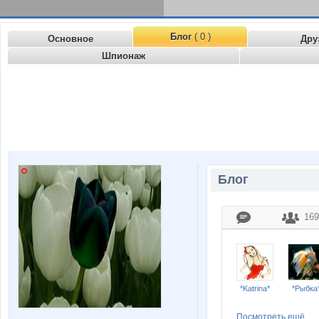
Блог
( 0 )
Основное
Дру
Шпионаж
Блог
169
*Katrina*
*Рыбка
Посмотреть ещё