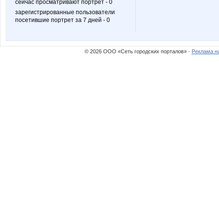
сейчас просматривают портрет - 0
зарегистрированные пользователи
посетившие портрет за 7 дней - 0
Маша-простокваша
Много@обуви
© 2026 ООО «Сеть городских порталов» ·
Реклама н
П-Т
Посуд
Сладкие ягодки
Супер